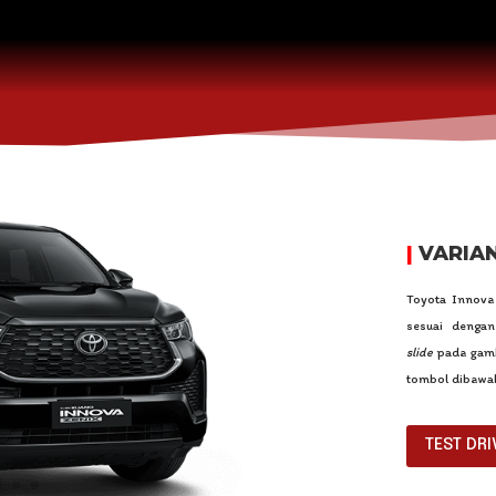
|
VARIA
Toyota Innova 
sesuai dengan
slide
pada gamb
tombol dibawa
TEST DR