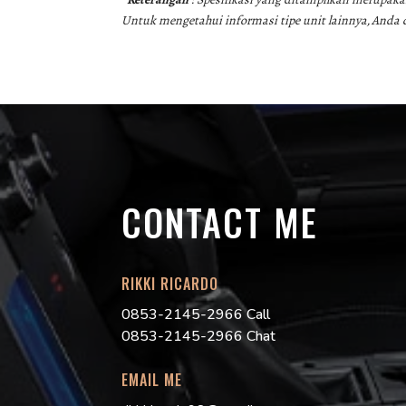
Untuk mengetahui informasi tipe unit lainnya, Anda
CONTACT ME
RIKKI RICARDO
0853-2145-2966 Call
0853-2145-2966 Chat
EMAIL ME