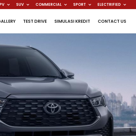
PV
SUV
COMMERCIAL
SPORT
ELECTRIFIED
ALLERY
TEST DRIVE
SIMULASI KREDIT
CONTACT US