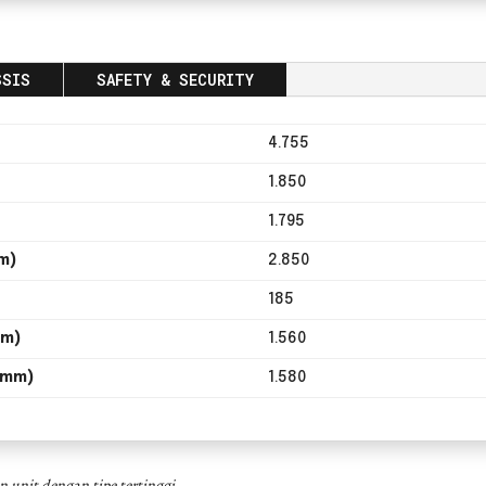
SSIS
SAFETY & SECURITY
4.755
1.850
1.795
m)
2.850
185
mm)
1.560
 (mm)
1.580
 unit dengan tipe tertinggi.